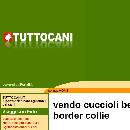
powered by
Portali.it
sei qui:
HOME
TUTTOCANI.IT
il portale dedicato agli amici
vendo cuccioli be
dei cani
Viaggi con Fido
border collie
Viaggiare con Fido
Hotels che accettano cani
Agriturismo adatti ai cani