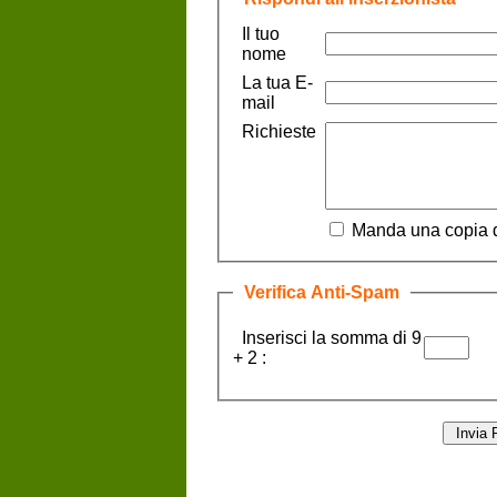
Il tuo
nome
La tua E-
mail
Richieste
Manda una copia d
Verifica Anti-Spam
Inserisci la somma di 9
+ 2 :