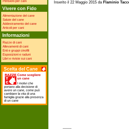
Pensioni per cani
Inserito il 22 Maggio 2015 da
Flaminio Tacc
Vivere con Fido
Alimentazione del cane
Salute del cane
Addestramento del cane
Articoli per cani
Informazioni
Razze di cani
Allevamenti di cani
Enti e gruppi cinofili
Esposizioni e raduni
Libri e riviste sui cani
Scelta del Cane
Come scegliere
un cane
I motivi che
portano alla decisione di
avere un cane, come può
cambiare la vita di una
famiglia grazie alla presenza
di un cane