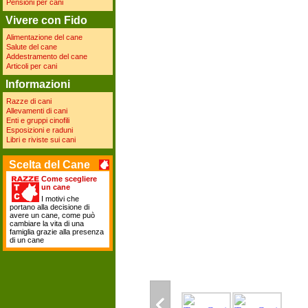
Pensioni per cani
Vivere con Fido
Alimentazione del cane
Salute del cane
Addestramento del cane
Articoli per cani
Informazioni
Razze di cani
Allevamenti di cani
Enti e gruppi cinofili
Esposizioni e raduni
Libri e riviste sui cani
Scelta del Cane
Come scegliere
un cane
I motivi che
portano alla decisione di
avere un cane, come può
cambiare la vita di una
famiglia grazie alla presenza
di un cane