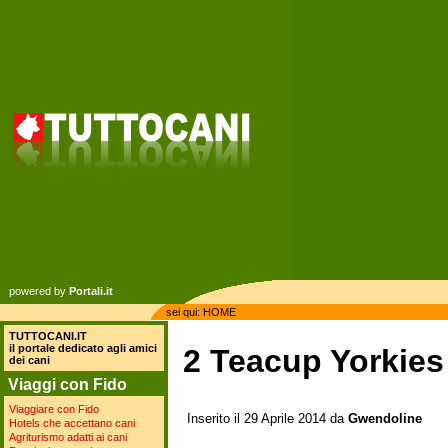
powered by
Portali.it
sei qui:
HOME
TUTTOCANI.IT
il portale dedicato agli amici
2 Teacup Yorkies
dei cani
Viaggi con Fido
Viaggiare con Fido
Inserito il 29 Aprile 2014 da
Gwendoline
Hotels che accettano cani
Agriturismo adatti ai cani