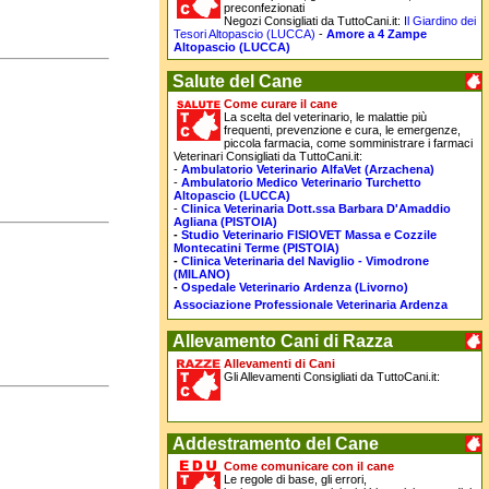
preconfezionati
Negozi Consigliati da TuttoCani.it:
Il Giardino dei
Tesori Altopascio (LUCCA)
-
Amore a 4 Zampe
Altopascio (LUCCA)
Salute del Cane
Come curare il cane
La scelta del veterinario, le malattie più
frequenti, prevenzione e cura, le emergenze,
piccola farmacia, come somministrare i farmaci
Veterinari Consigliati da TuttoCani.it:
-
Ambulatorio Veterinario AlfaVet (Arzachena)
-
Ambulatorio Medico Veterinario Turchetto
Altopascio (LUCCA)
-
Clinica Veterinaria Dott.ssa Barbara D'Amaddio
Agliana (PISTOIA)
-
Studio Veterinario FISIOVET Massa e Cozzile
Montecatini Terme (PISTOIA)
-
Clinica Veterinaria del Naviglio - Vimodrone
(MILANO)
-
Ospedale Veterinario Ardenza (Livorno)
Associazione Professionale Veterinaria Ardenza
Allevamento Cani di Razza
Allevamenti di Cani
Gli Allevamenti Consigliati da TuttoCani.it:
Addestramento del Cane
Come comunicare con il cane
Le regole di base, gli errori,