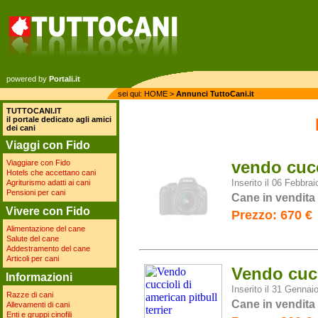
powered by
Portali.it
sei qui:
HOME
>
Annunci TuttoCani.it
TUTTOCANI.IT
il portale dedicato agli amici
dei cani
Viaggi con Fido
vendo cucc
Viaggiare con Fido
Hotels che accettano cani
Inserito il 06 Febbra
Agriturismo adatti ai cani
Pensioni per cani
Cane in vendita
Vivere con Fido
Prezzo: 670 €
Alimentazione del cane
Salute del cane
Addestramento del cane
Articoli per cani
Vendo cucc
Informazioni
Inserito il 31 Gennai
Razze di cani
Cane in vendita
Allevamenti di cani
Enti e gruppi cinofili