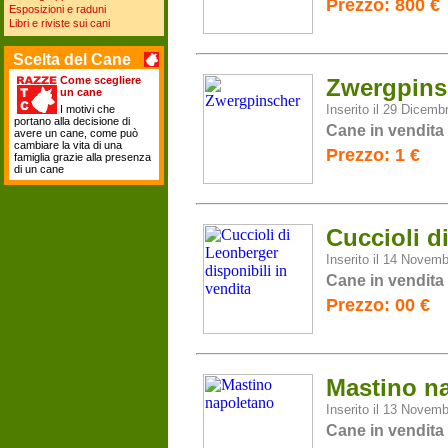
Prezzo: 800 €
Esposizioni e raduni
Libri e riviste sui cani
Scelta del Cane
Come scegliere
Zwergpins
un cane
Inserito il 29 Dicemb
I motivi che
portano alla decisione di
Cane in vendita
avere un cane, come può
cambiare la vita di una
Prezzo: 1 €
famiglia grazie alla presenza
di un cane
Cuccioli d
Inserito il 14 Novemb
Cane in vendita
Prezzo: 00 €
Mastino n
Inserito il 13 Novemb
Cane in vendita