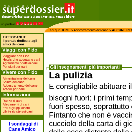
un portale
sei qui:
HOME
>
Addestramento del cane
>
ALCUNE RE
TUTTOCANI.IT
il portale dedicato agli
amici dei cani
Viaggi con Fido
Viaggiare con Fido
Hotels che accettano cani
Agriturismo adatti ai cani
Gli insegnamenti più importanti
Pensioni per cani
Vivere con Fido
La pulizia
Alimentazione del cane
Salute del cane
E consigliabile abituare i
Addestramento del cane
Articoli per cani
Informazioni
bisogni fuori; i primi te
Razze di cani
fuori spesso, soprattutto 
Allevamenti di cani
Enti e gruppi cinofili
Libri e riviste sui cani
Fintanto che non è vacci
cucciolo della carta di gi
I sondaggi di
Cane Amico